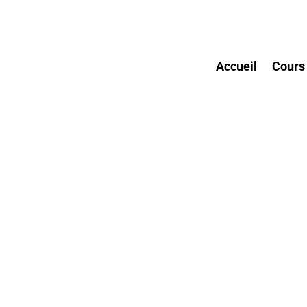
Accueil
Cours
Progresser ensemble Apprendre en jouant Se 
nous accueillons les enfants de 7 à 12 ans au 