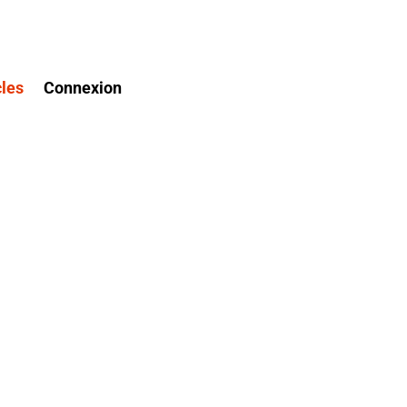
cles
Connexion
eusement ! A partir du samedi 9 septembre,