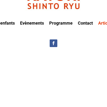
 enfants
Evènements
Programme
Contact
Arti
vaincre soi-même Acquérir la confiance en soi Se développer harmoni
Fudoshinkan Oreye pour un cours qui leur sera tout...