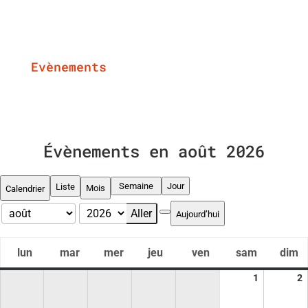
Evènements
Évènements en août 2026
Vue
Vue
Semaine
Jour
Liste
Mois
Calendrier
en
Aujourd’hui
Précédent
Mois
Année
lun
mar
mer
jeu
ven
sam
dim
lundi
mardi
mercredi
jeudi
vendredi
samedi
dim
1
1
2
2
août
a